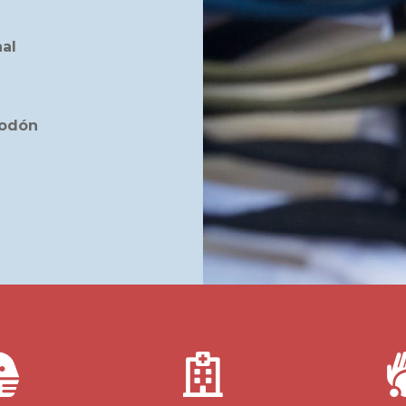
al
godón